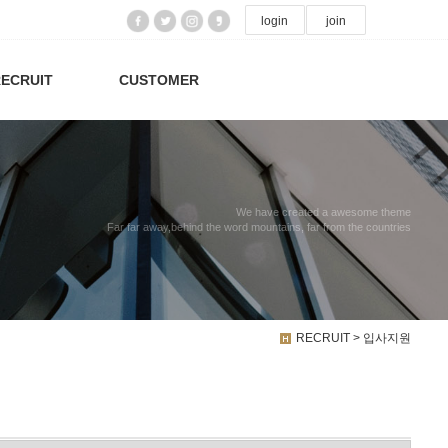
login
join
ECRUIT
CUSTOMER
We have created a awesome theme
Far far away,behind the word mountains, far from the countries
RECRUIT > 입사지원