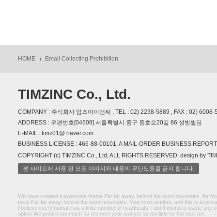
HOME
Email Collecting Prohibition
TIMZINC Co., Ltd.
COMPANY : 주식회사 팀즈아이앤씨 , TEL : 02) 2238-5889 , FAX : 02) 6008-
ADDRESS : 우편번호[04609] 서울특별시 중구 동호로20길 86 성방빌딩
E-MAIL : timz01@ naver.com
BUSINESS LICENSE : 466-88-00101, A MAIL-ORDER BUSINESS REPO
COPYRIGHT (c) TIMZINC Co., Ltd, ALL RIGHTS RESERVED. design by TI
본 사이트에 사용 된 모든 이미지와 내용의 무단도용을 금지 합니다.
We have created a awesome theme Far far away, behind the word mountains, far from 
texts.Far far away, behind the word mountains, Man must explore, and this is explorat
I believe every human has a finite number of heartbeats. I don't intend to waste any 
option We predict too much for the next year and yet far too little for the next ten.