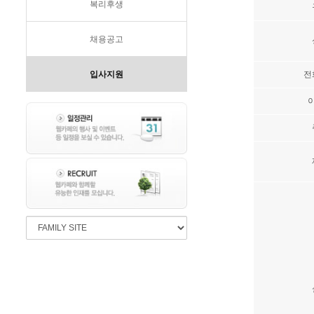
복리후생
채용공고
입사지원
전