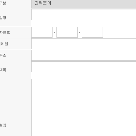
구분
성명
-
-
화번호
이메일
주소
제목
설명