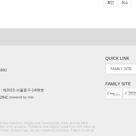
QUICK LINK
5892
FAMILY SITE
RT : 제2015-서울중구-1408호
powered by nnin
MZINC
the countries Vokalia and Consonantia, there live the blind
ion at its greatest. Problems look mighty small from 150 miles up.
of mine. Science has not yet mastered prophecy. Failure is not an