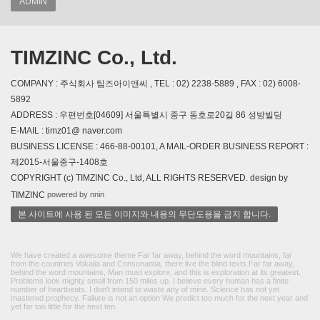
ADMIN
TIMZINC Co., Ltd.
COMPANY : 주식회사 팀즈아이앤씨 , TEL : 02) 2238-5889 , FAX : 02) 6008-
5892
ADDRESS : 우편번호[04609] 서울특별시 중구 동호로20길 86 성방빌딩
E-MAIL : timz01@ naver.com
BUSINESS LICENSE : 466-88-00101, A MAIL-ORDER BUSINESS REPORT :
제2015-서울중구-1408호
COPYRIGHT (c) TIMZINC Co., Ltd, ALL RIGHTS RESERVED. design by
powered by nnin
TIMZINC
본 사이트에 사용 된 모든 이미지와 내용의 무단도용을 금지 합니다.
We have created a awesome theme Far far away, behind the word mountains, far
from the countries Vokalia and Consonantia, there live the blind texts.Far far away,
behind the word mountains, Man must explore, and this is exploration at its greatest.
Problems look mighty small from 150 miles up. I believe every human has a finite
number of heartbeats. I don't intend to waste any of mine. Science has not yet
mastered prophecy. Failure is not an option We predict too much for the next year and
yet far too little for the next ten.